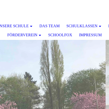
NSERE SCHULE
DAS TEAM
SCHULKLASSEN
FÖRDERVEREIN
SCHOOLFOX
IMPRESSUM