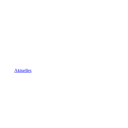
IMG_6879
Aktuelles